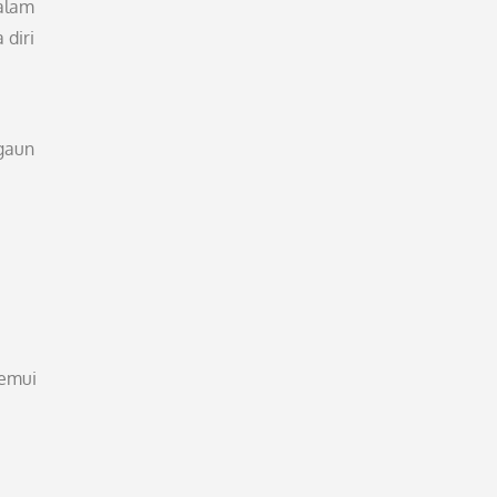
dalam
 diri
gaun
temui