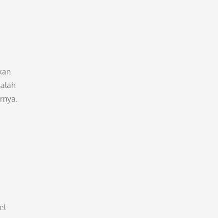
kan
salah
rnya.
el