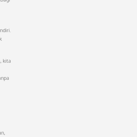
diri.
k
 kita
tanpa
an,