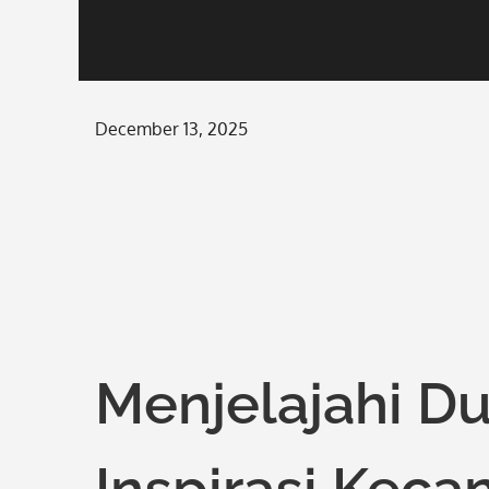
Posted
December 13, 2025
on
Menjelajahi Du
Inspirasi Keca