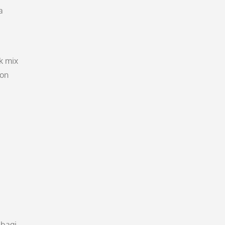
a
k mix
ion
 bagi