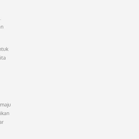
.
an
ntuk
ita
 maju
ikan
ar