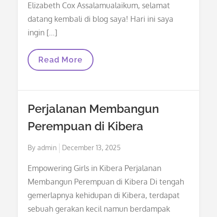
Elizabeth Cox Assalamualaikum, selamat
datang kembali di blog saya! Hari ini saya
ingin […]
Pengalaman
Read More
Menarik
Bersama
Morgan
Elizabeth
Cox
Perjalanan Membangun
Perempuan di Kibera
Posted
By
admin
December 13, 2025
on
Empowering Girls in Kibera Perjalanan
Membangun Perempuan di Kibera Di tengah
gemerlapnya kehidupan di Kibera, terdapat
sebuah gerakan kecil namun berdampak