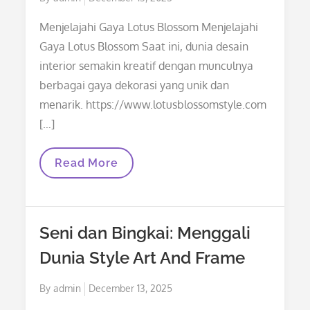
on
Menjelajahi Gaya Lotus Blossom Menjelajahi
Gaya Lotus Blossom Saat ini, dunia desain
interior semakin kreatif dengan munculnya
berbagai gaya dekorasi yang unik dan
menarik. https://www.lotusblossomstyle.com
[…]
Menjelajahi
Read More
Gaya
Lotus
Blossom
Seni dan Bingkai: Menggali
Dunia Style Art And Frame
Posted
By
admin
December 13, 2025
on