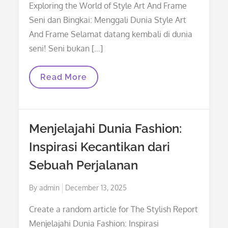
Exploring the World of Style Art And Frame
Seni dan Bingkai: Menggali Dunia Style Art
And Frame Selamat datang kembali di dunia
seni! Seni bukan […]
Seni
Read More
Dan
Bingkai:
Menggali
Dunia
Style
Menjelajahi Dunia Fashion:
Art
And
Inspirasi Kecantikan dari
Frame
Sebuah Perjalanan
Posted
By
admin
December 13, 2025
on
Create a random article for The Stylish Report
Menjelajahi Dunia Fashion: Inspirasi