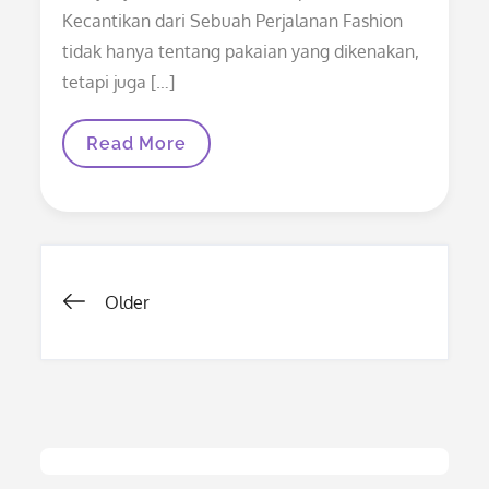
Kecantikan dari Sebuah Perjalanan Fashion
tidak hanya tentang pakaian yang dikenakan,
tetapi juga […]
Menjelajahi
Read More
Dunia
Fashion:
Inspirasi
Kecantikan
Dari
Sebuah
Perjalanan
Posts
Older
navigation