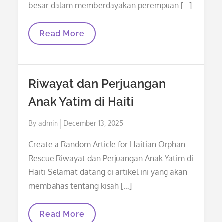
besar dalam memberdayakan perempuan […]
Perjalanan
Read More
Membangun
Perempuan
Di
Kibera
Riwayat dan Perjuangan
Anak Yatim di Haiti
Posted
By
admin
December 13, 2025
on
Create a Random Article for Haitian Orphan
Rescue Riwayat dan Perjuangan Anak Yatim di
Haiti Selamat datang di artikel ini yang akan
membahas tentang kisah […]
Riwayat
Read More
Dan