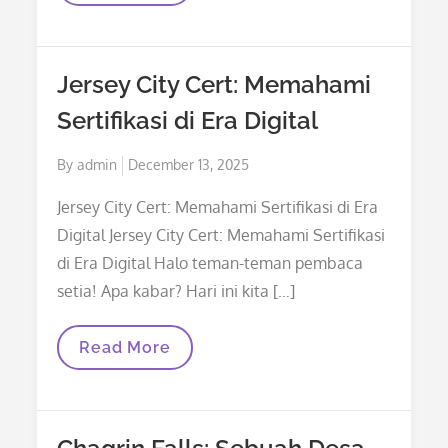
Perjuangan
Anak
Yatim
Di
Jersey City Cert: Memahami
Haiti
Sertifikasi di Era Digital
Posted
By
admin
December 13, 2025
on
Jersey City Cert: Memahami Sertifikasi di Era
Digital Jersey City Cert: Memahami Sertifikasi
di Era Digital Halo teman-teman pembaca
setia! Apa kabar? Hari ini kita […]
Jersey
Read More
City
Cert:
Memahami
Sertifikasi
Di