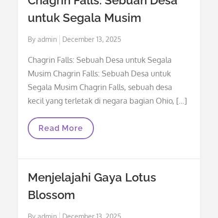
Chagrin Falls: Sebuah Desa
Era
Digital
untuk Segala Musim
Posted
By
admin
December 13, 2025
on
Chagrin Falls: Sebuah Desa untuk Segala
Musim Chagrin Falls: Sebuah Desa untuk
Segala Musim Chagrin Falls, sebuah desa
kecil yang terletak di negara bagian Ohio, […]
Chagrin
Read More
Falls:
Sebuah
Desa
Untuk
Segala
Menjelajahi Gaya Lotus
Musim
Blossom
Posted
By
admin
December 13, 2025