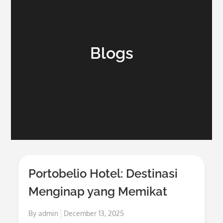
Blogs
Portobelio Hotel: Destinasi
Menginap yang Memikat
Posted
By
admin
December 13, 2025