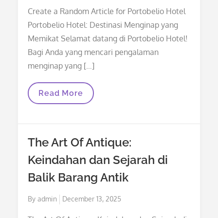
on
Create a Random Article for Portobelio Hotel
Portobelio Hotel: Destinasi Menginap yang
Memikat Selamat datang di Portobelio Hotel!
Bagi Anda yang mencari pengalaman
menginap yang […]
Portobelio
Read More
Hotel:
Destinasi
Menginap
Yang
Memikat
The Art Of Antique:
Keindahan dan Sejarah di
Balik Barang Antik
Posted
By
admin
December 13, 2025
on