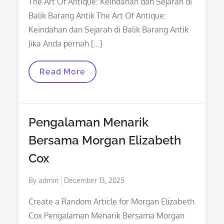
The Art Of Antique: Keindahan dan Sejarah di
Balik Barang Antik The Art Of Antique:
Keindahan dan Sejarah di Balik Barang Antik
Jika Anda pernah […]
The
Read More
Art
Of
Antique:
Keindahan
Dan
Pengalaman Menarik
Sejarah
Di
Bersama Morgan Elizabeth
Balik
Barang
Cox
Antik
Posted
By
admin
December 13, 2025
on
Create a Random Article for Morgan Elizabeth
Cox Pengalaman Menarik Bersama Morgan